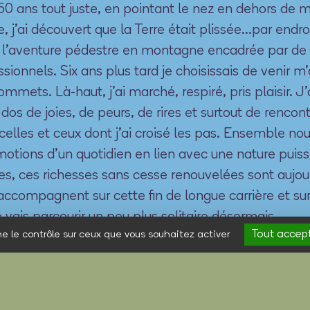
a 50 ans tout juste, en pointant le nez en dehors de 
, j’ai découvert que la Terre était plissée…par endroi
 l’aventure pédestre en montagne encadrée par de
ssionnels. Six ans plus tard je choisissais de venir m’
ommets. Là-haut, j’ai marché, respiré, pris plaisir. J
 dos de joies, de peurs, de rires et surtout de renco
celles et ceux dont j’ai croisé les pas. Ensemble n
motions d’un quotidien en lien avec une nature puis
es, ces richesses sans cesse renouvelées sont aujour
accompagnent sur cette fin de longue carrière et s
e vais parcourir un peu plus solitaire désormais.
Tout accep
ne le contrôle sur ceux que vous souhaitez activer
e pas d’une randonnée est déjà un voyage à vivre d
cette expérience pas à pas, je vous ai sentis plein
confiance pour donner du relief humain aux reliefs al
ntagne. Je vous en remercie du fond du cœur. Merci