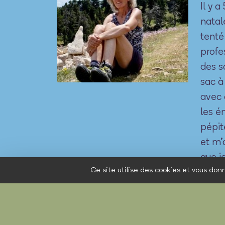
Il y 
natale
tenté
profe
des s
sac à
avec 
les é
pépit
et m’
que j
Ce site utilise des cookies et vous don
Chaqu
Dans 
avec 
de mo