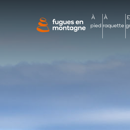
Panneau de gestion des cookies
À
À
pied
raquette
g