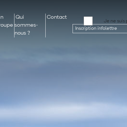
En
Qui
Contact
Je ne suis 
roupe
sommes-
nous ?