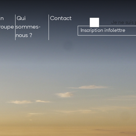
En
Qui
Contact
Je ne suis 
roupe
sommes-
nous ?