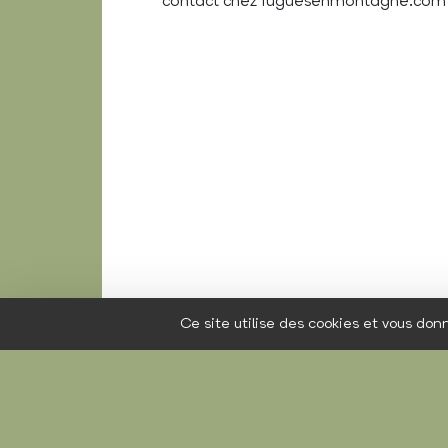
contact
chez
fuguesenmontagne.com
Ce site utilise des cookies et vous don