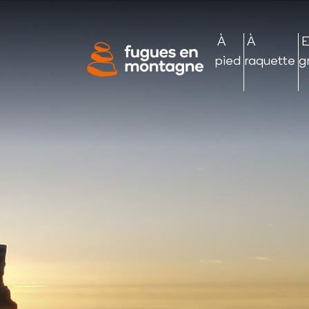
Panneau de gestion des cookies
À
À
pied
raquette
g