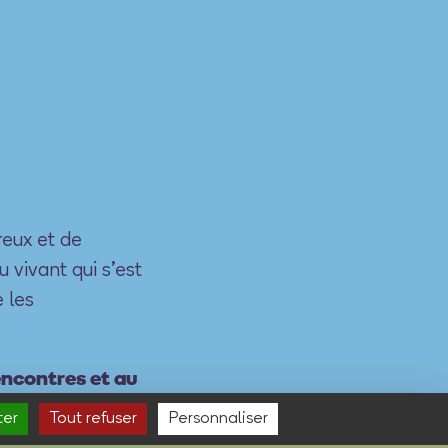
reux et de
 vivant qui s’est
 les
encontres et au
 invite à venir
ter
Tout refuser
Personnaliser
s de montagne.